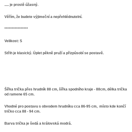
..... je prostě úžasný.
Věřím, že budete výjimeční a nepřehlédnutelní.
****************
Velikost: S
Střih je klasický. Úplet pěkně pruží a přizpůsobí se postavě.
Šířka trička přes hrudník 88 cm, šířka spodního kraje - 88cm, délka trička
od ramene 65 cm.
Vhodné pro postavu s obvodem hrudníku cca 86-95 cm, místo kde končí
tričko cca 88 - 94 cm.
Barva
trička je šedá a královská modrá.